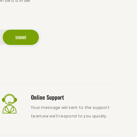
Sie u. a. in der
Online Support
Your message will sent to the support
team,we we'll respond to you quickly.